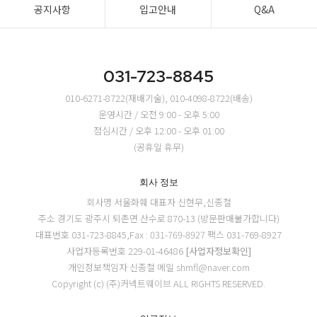
공지사항
입고안내
Q&A
031-723-8845
010-6271-8722(재배기술), 010-4098-8722(배송)
운영시간 / 오전 9:00 - 오후 5:00
점심시간 / 오후 12:00 - 오후 01:00
(공휴일 휴무)
회사 정보
회사명 서울화훼
대표자 신현무,신종철
주소 경기도 광주시 퇴촌면 산수로 870-13 (방문판매불가합니다)
대표번호 031-723-8845,Fax : 031-769-8927
팩스 031-769-8927
사업자등록번호 229-01-46486
[사업자정보확인]
개인정보책임자 신종철
메일 shmfl@naver.com
Copyright (c) (주)커넥트웨이브 ALL RIGHTS RESERVED.