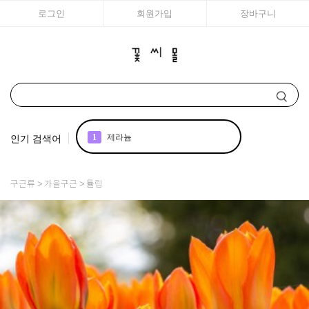
로그인
회원가입
장바구니
인기 검색어
2
국화
3
아이비
구근류
가을구근
튤립
4
꽃씨
5
리갈
6
매발톱