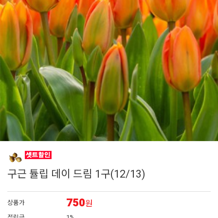
7
접시꽃
8
시계초
9
플록스
10
백합
1
제라늄
구근 튤립 데이 드림 1구(12/13)
750
원
상품가
적립금
1%