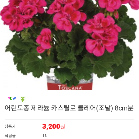
7
조날
8
어린모종 국화
9
그라스
10
페츄니아
1
제라늄
어린모종 제라늄 카스틸로 클레어(조날) 8cm분
3,200
원
상품가
적립금
1%