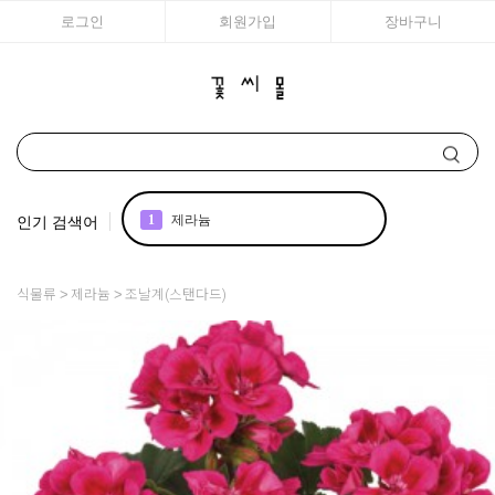
로그인
회원가입
장바구니
인기 검색어
2
국화
3
리갈
식물류
제라늄
조날계(스탠다드)
4
접시꽃
5
에키네시아
6
백합