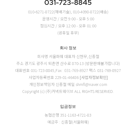
031-723-8845
010-6271-8722(재배기술), 010-4098-8722(배송)
운영시간 / 오전 9:00 - 오후 5:00
점심시간 / 오후 12:00 - 오후 01:00
(공휴일 휴무)
회사 정보
회사명 서울화훼
대표자 신현무,신종철
주소 경기도 광주시 퇴촌면 산수로 870-13 (방문판매불가합니다)
대표번호 031-723-8845,Fax : 031-769-8927
팩스 031-769-8927
사업자등록번호 229-01-46486
[사업자정보확인]
개인정보책임자 신종철
메일 shmfl@naver.com
Copyright (c) (주)커넥트웨이브 ALL RIGHTS RESERVED.
입금정보
농협은행 351-1163-4721-83
예금주 : 신종철(서울화훼)