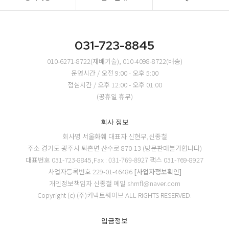
031-723-8845
010-6271-8722(재배기술), 010-4098-8722(배송)
운영시간 / 오전 9:00 - 오후 5:00
점심시간 / 오후 12:00 - 오후 01:00
(공휴일 휴무)
회사 정보
회사명 서울화훼
대표자 신현무,신종철
주소 경기도 광주시 퇴촌면 산수로 870-13 (방문판매불가합니다)
대표번호 031-723-8845,Fax : 031-769-8927
팩스 031-769-8927
사업자등록번호 229-01-46486
[사업자정보확인]
개인정보책임자 신종철
메일 shmfl@naver.com
Copyright (c) (주)커넥트웨이브 ALL RIGHTS RESERVED.
입금정보