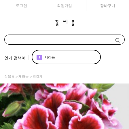
로그인
회원가입
장바구니
인기 검색어
2
국화
3
구근
식물류
제라늄
리갈계
4
리갈
5
모종
6
접시꽃