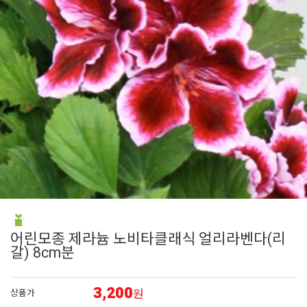
7
펜스테몬
8
에키네시아
9
비올라
10
어린모종 국화
1
제라늄
어린모종 제라늄 노비타클래식 얼리라벤다(리
갈) 8cm분
3,200
원
상품가