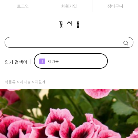
로그인
회원가입
장바구니
인기 검색어
2
조날
3
리갈
식물류
제라늄
리갈계
4
국화
5
아이비 제라늄
6
에키네시아