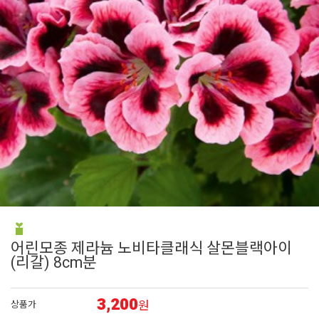
7
그라스
8
대국
9
접시꽃
10
아이비
1
제라늄
어린모종 제라늄 노비타클래식 살몬블랙아이
(리갈) 8cm분
3,200
원
상품가