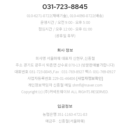
031-723-8845
010-6271-8722(재배기술), 010-4098-8722(배송)
운영시간 / 오전 9:00 - 오후 5:00
점심시간 / 오후 12:00 - 오후 01:00
(공휴일 휴무)
회사 정보
회사명 서울화훼
대표자 신현무,신종철
주소 경기도 광주시 퇴촌면 산수로 870-13 (방문판매불가합니다)
대표번호 031-723-8845,Fax : 031-769-8927
팩스 031-769-8927
사업자등록번호 229-01-46486
[사업자정보확인]
개인정보책임자 신종철
메일 shmfl@naver.com
Copyright (c) (주)커넥트웨이브 ALL RIGHTS RESERVED.
입금정보
농협은행 351-1163-4721-83
예금주 : 신종철(서울화훼)