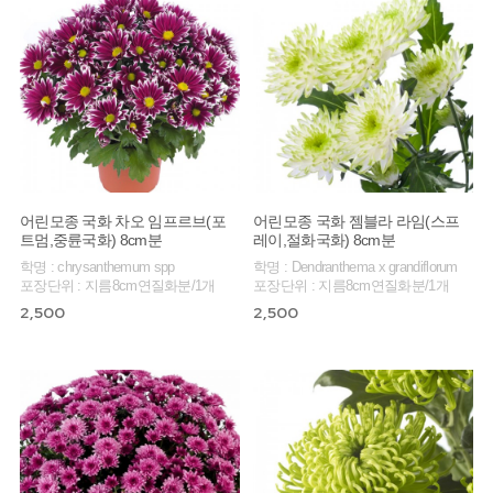
어린모종 국화 차오 임프르브(포
어린모종 국화 젬블라 라임(스프
트멈,중륜국화) 8cm분
레이,절화국화) 8cm분
학명 : chrysanthemum spp
학명 : Dendranthema x grandiflorum
포장단위 : 지름8cm연질화분/1개
포장단위 : 지름8cm연질화분/1개
2,500
2,500