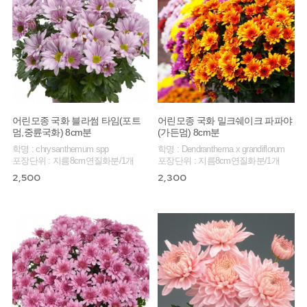
어린모종 국화 블라썸 타임(포트
어린모종 국화 밀크쉐이크 파파야
멈,중륜국화) 8cm분
(가든멈) 8cm분
학명 : chrysanthemum spp
학명 : Dendranthema x grandiflorum
포장단위 : 지름8cm연질화분/1개
포장단위 : 지름8cm연질화분/1개
2,500
2,300