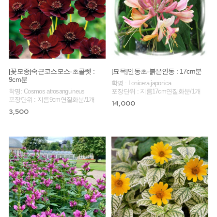
[꽃모종]숙근코스모스-초콜렛 :
[묘목]인동초-붉은인동 : 17cm분
9cm분
학명 : Lonicera japonica
학명: Cosmos atrosanguineus
포장단위 : 지름17cm연질화분/1개
포장단위 : 지름9cm연질화분/1개
14,000
3,500