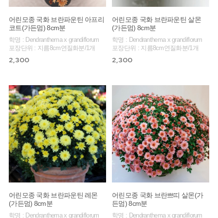
어린모종 국화 브란파운틴 아프리
어린모종 국화 브란파운틴 살몬
코트(가든멈) 8cm분
(가든멈) 8cm분
학명 : Dendranthema x grandiflorum
학명 : Dendranthema x grandiflorum
포장단위 : 지름8cm연질화분/1개
포장단위 : 지름8cm연질화분/1개
2,300
2,300
어린모종 국화 브란파운틴 레몬
어린모종 국화 브란쁘띠 살몬(가
(가든멈) 8cm분
든멈) 8cm분
학명 : Dendranthema x grandiflorum
학명 : Dendranthema x grandiflorum