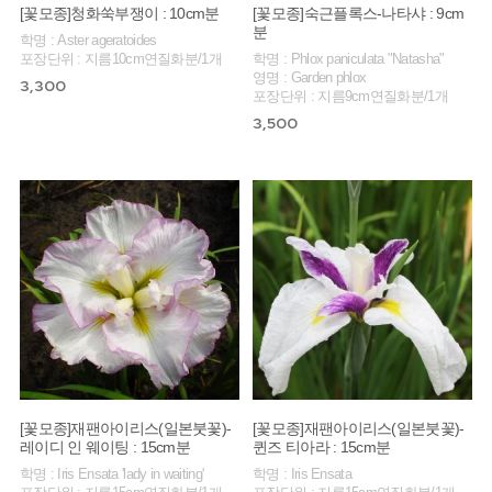
[꽃모종]청화쑥부쟁이 : 10cm분
[꽃모종]숙근플록스-나타샤 : 9cm
분
학명 : Aster ageratoides
포장단위 : 지름10cm연질화분/1개
학명 : Phlox paniculata "Natasha"
영명 : Garden phlox
3,300
포장단위 : 지름9cm연질화분/1개
3,500
[꽃모종]재팬아이리스(일본붓꽃)-
[꽃모종]재팬아이리스(일본붓꽃)-
레이디 인 웨이팅 : 15cm분
퀸즈 티아라 : 15cm분
학명 : Iris Ensata 'lady in waiting'
학명 : Iris Ensata