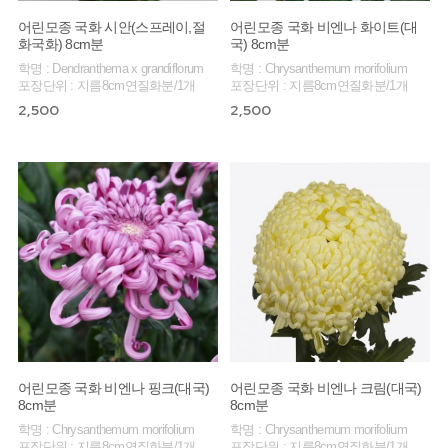
어린모종 국화 시안(스프레이,절
어린모종 국화 비엔나 화이트(대
화국화) 8cm분
국) 8cm분
학명 : Dendranthema x grandiflorum
학명 : Chrysanthemum morifolium
포장단위 : 지름8cm연질화분/1개
포장단위 : 지름8cm연질화분/1개
2,500
2,500
어린모종 국화 비엔나 핑크(대국)
어린모종 국화 비엔나 크림(대국)
8cm분
8cm분
학명 : Chrysanthemum morifolium
학명 : Chrysanthemum morifolium
포장단위 : 지름8cm연질화분/1개
포장단위 : 지름8cm연질화분/1개