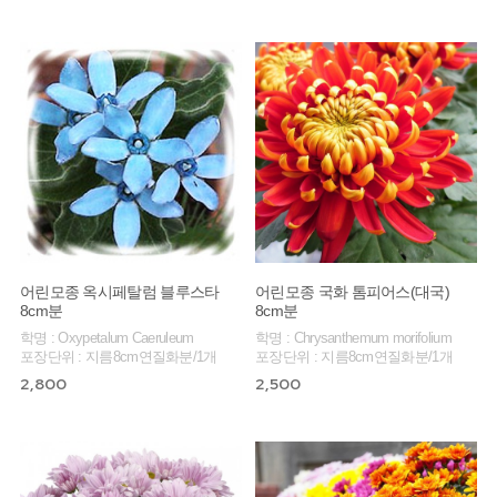
어린모종 옥시페탈럼 블루스타
어린모종 국화 톰피어스(대국)
8cm분
8cm분
학명 : Oxypetalum Caeruleum
학명 : Chrysanthemum morifolium
포장단위 : 지름8cm연질화분/1개
포장단위 : 지름8cm연질화분/1개
2,800
2,500