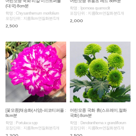
어린모종 국화 리갈 미스트퍼플
어린모종 유홍초 레드 8cm분
(대국) 8cm분
학명 : Ipomoea quamoclit
학명 : Chrysanthemum morifolium
포장단위 : 지름8cm연질화분/1개
포장단위 : 지름8cm연질화분/1개
2,000
2,500
[꽃모종]채송화(서양)-피코티퍼플 :
어린모종 국화 휴(스프레이,절화
8cm분
국화) 8cm분
학명 : Portulaca spp
학명 : Dendranthema x grandiflorum
포장단위 : 지름8cm연질화분/1개
포장단위 : 지름8cm연질화분/1개
2,300
2,500