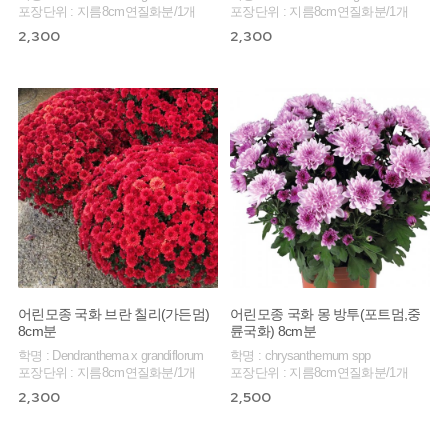
포장단위 : 지름8cm연질화분/1개
포장단위 : 지름8cm연질화분/1개
2,300
2,300
어린모종 국화 브란 칠리(가든멈)
어린모종 국화 몽 방투(포트멈,중
8cm분
륜국화) 8cm분
학명 : Dendranthema x grandiflorum
학명 : chrysanthemum spp
포장단위 : 지름8cm연질화분/1개
포장단위 : 지름8cm연질화분/1개
2,300
2,500