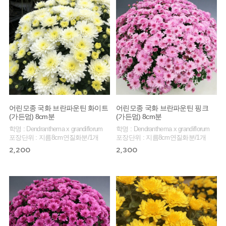
어린모종 국화 브란파운틴 화이트
어린모종 국화 브란파운틴 핑크
(가든멈) 8cm분
(가든멈) 8cm분
학명 : Dendranthema x grandiflorum
학명 : Dendranthema x grandiflorum
포장단위 : 지름8cm연질화분/1개
포장단위 : 지름8cm연질화분/1개
2,200
2,300