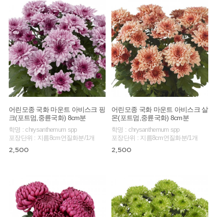
어린모종 국화 마운트 아비스크 핑
어린모종 국화 마운트 아비스크 살
크(포트멈,중륜국화) 8cm분
몬(포트멈,중륜국화) 8cm분
학명 : chrysanthemum spp
학명 : chrysanthemum spp
포장단위 : 지름8cm연질화분/1개
포장단위 : 지름8cm연질화분/1개
2,500
2,500