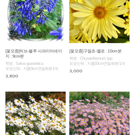
[꽃모종]허브-블루 사파이어세이
[꽃모종]구절초-옐로 : 10cm분
지 : 9cm분
학명 : Chrysanthemum spp.
학명 : Salvia guaranitica
포장단위 : 지름10cm연질화분/1개
포장단위 : 지름9cm연질화분1개
3,000
3,800