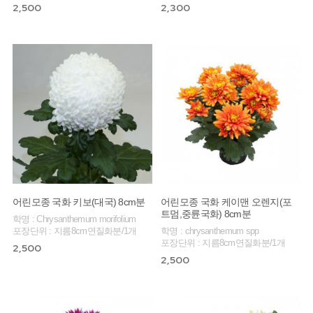
2,500
2,300
어린모종 국화 키보(대국) 8cm분
어린모종 국화 케이맨 오렌지(포
트멈,중륜국화) 8cm분
학명 : Chrysanthemum morifolium
포장단위 : 지름8cm연질화분/1개
학명 : chrysanthemum spp
포장단위 : 지름8cm연질화분/1개
2,500
2,500