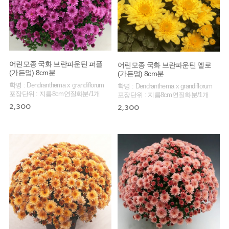
어린모종 국화 브란파운틴 퍼플
어린모종 국화 브란파운틴 옐로
(가든멈) 8cm분
(가든멈) 8cm분
학명 : Dendranthema x grandiflorum
학명 : Dendranthema x grandiflorum
포장단위 : 지름8cm연질화분/1개
포장단위 : 지름8cm연질화분/1개
2,300
2,300