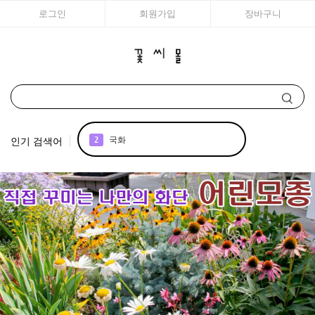
로그인
회원가입
장바구니
인기 검색어
2
국화
3
조날 제라늄
4
리갈
5
꽃씨
6
장미