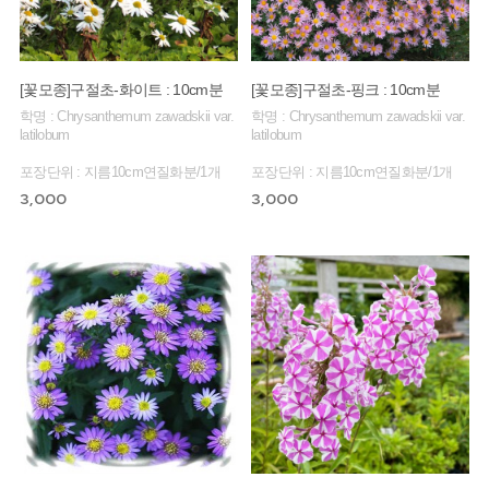
[꽃모종]구절초-화이트 : 10cm분
[꽃모종]구절초-핑크 : 10cm분
학명 : Chrysanthemum zawadskii var.
학명 : Chrysanthemum zawadskii var.
latilobum
latilobum
포장단위 : 지름10cm연질화분/1개
포장단위 : 지름10cm연질화분/1개
3,000
3,000