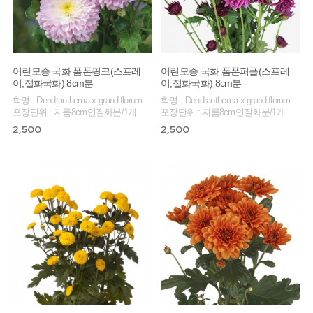
어린모종 국화 폼폰핑크(스프레
어린모종 국화 폼폰퍼플(스프레
이,절화국화) 8cm분
이,절화국화) 8cm분
학명 : Dendranthema x grandiflorum
학명 : Dendranthema x grandiflorum
포장단위 : 지름8cm연질화분/1개
포장단위 : 지름8cm연질화분/1개
2,500
2,500