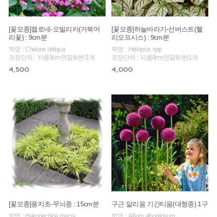
[꽃모종]켈로네-오빌리카(거북머
[꽃모종]하늘바라기-선버스트(헬
리꽃) : 9cm분
리오프시스) : 9cm분
학명 : Chelone obliqua
학명 : Heliopsis spp
포장단위 : 지름9cm연질화분/1개
포장단위 : 지름9cm연질화분/1개
4,500
4,000
[꽃모종]풍지초-무늬종 : 15cm분
구근 알리움 기간티움(대형종) 1구
학명 : Hakonechloa macra
학명 : Allium albopilosum