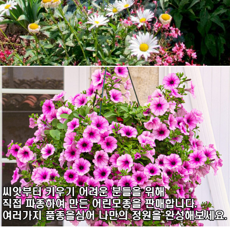
7
리갈 제라늄
8
접시꽃
9
딸기
10
숙근
1
제라늄