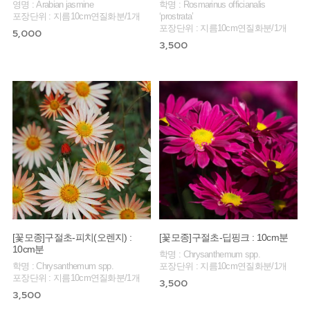
영명 : Arabian jasmine
학명 : Rosmarinus officianalis
포장단위 : 지름10cm연질화분/1개
‘prostrata’
포장단위 : 지름10cm연질화분/1개
5,000
3,500
[꽃모종]구절초-피치(오렌지) :
[꽃모종]구절초-딥핑크 : 10cm분
10cm분
학명 : Chrysanthemum spp.
학명 : Chrysanthemum spp.
포장단위 : 지름10cm연질화분/1개
포장단위 : 지름10cm연질화분/1개
3,500
3,500