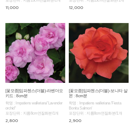
포장단위 : 지름15cm연질화분/1개
포장단위 : 지름15cm연질화분/1개
11,000
12,000
[꽃모종]임파첸스(더블)-라벤더오
[꽃모종]임파첸스(더블)-보니타 살
키드 : 8cm분
몬 : 8cm분
학명 : Impatiens walleriana"Lavender
학명 : Impatiens walleriana 'Fiesta
orchid"
Bonita Salmon'
포장단위 : 지름8cm연질화분/1개
포장단위 : 지름8cm연질화분/1개
2,800
2,900