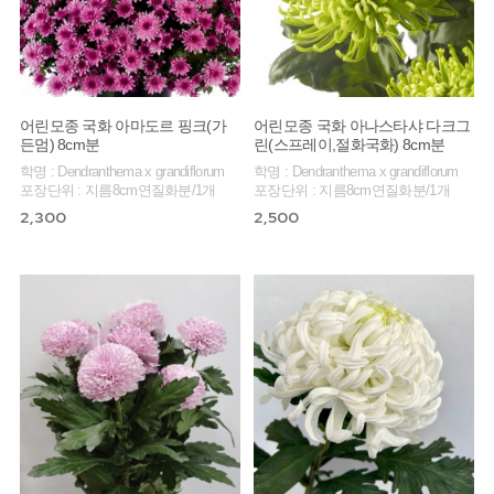
어린모종 국화 아마도르 핑크(가
어린모종 국화 아나스타샤 다크그
든멈) 8cm분
린(스프레이,절화국화) 8cm분
학명 : Dendranthema x grandiflorum
학명 : Dendranthema x grandiflorum
포장단위 : 지름8cm연질화분/1개
포장단위 : 지름8cm연질화분/1개
2,300
2,500