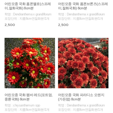
어린모종 국화 폼폰옐로(스프레
어린모종 국화 폼폰브론즈(스프레
이,절화국화) 8cm분
이,절화국화) 8cm분
학명 : Dendranthema x grandiflorum
학명 : Dendranthema x grandiflorum
포장단위 : 지름8cm연질화분/1개
포장단위 : 지름8cm연질화분/1개
2,500
2,500
어린모종 국화 펨바 레드(포트멈,
어린모종 국화 파라디소 오렌지
중륜국화) 8cm분
(가든멈) 8cm분
학명 : chrysanthemum spp
학명 : Dendranthema x grandiflorum
포장단위 : 지름8cm연질화분/1개
포장단위 : 지름8cm연질화분/1개