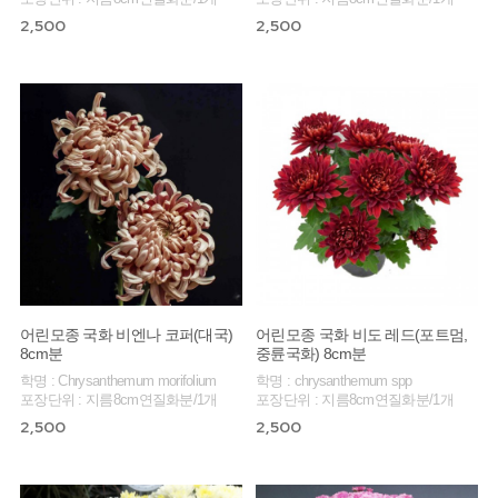
2,500
2,500
어린모종 국화 비엔나 코퍼(대국)
어린모종 국화 비도 레드(포트멈,
8cm분
중륜국화) 8cm분
학명 : Chrysanthemum morifolium
학명 : chrysanthemum spp
포장단위 : 지름8cm연질화분/1개
포장단위 : 지름8cm연질화분/1개
2,500
2,500