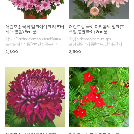
어린모종 국화 밀크쉐이크 라즈베
어린모종 국화 마리엘레 핑크(포
리(가든멈) 8cm분
트멈,중륜국화) 8cm분
학명 : Dendranthema x grandiflorum
학명 : chrysanthemum spp
포장단위 : 지름8cm연질화분/1개
포장단위 : 지름8cm연질화분/1개
2,300
2,500