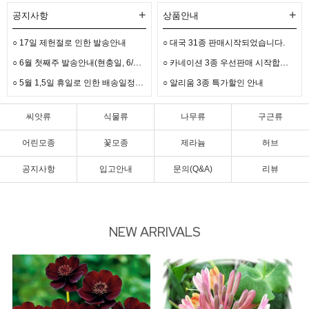
+
+
공지사항
상품안내
○ 17일 제헌절로 인한 발송안내
○ 대국 31종 판매시작되었습니다.
○
6월 첫째주 발송안내(현충일, 6/3선거)
○
카네이션 3종 우선판매 시작합니다.
○
5월 1,5일 휴일로 인한 배송일정안내입니다.
○ 알리움 3종 특가할인 안내
씨앗류
식물류
나무류
구근류
어린모종
꽃모종
제라늄
허브
공지사항
입고안내
문의(Q&A)
리뷰
NEW ARRIVALS