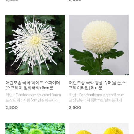
어린모종 국화 화이트 스파이더
어린모종 국화 핑퐁 슈퍼(폼폰,스
(스프레이,절화국화) 8cm분
프레이타입) 8cm분
학명 : Dendranthema x grandiflorum
학명 : Dendranthema x grandiflorum
포장단위 : 지름8cm연질화분/1개
포장단위 : 지름8cm연질화분/1개
2,500
2,500