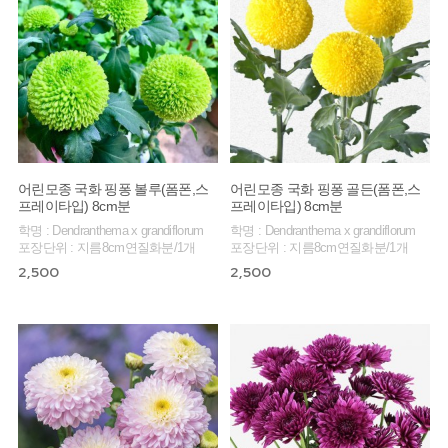
어린모종 국화 핑퐁 볼루(폼폰,스
어린모종 국화 핑퐁 골든(폼폰,스
프레이타입) 8cm분
프레이타입) 8cm분
학명 : Dendranthema x grandiflorum
학명 : Dendranthema x grandiflorum
포장단위 : 지름8cm연질화분/1개
포장단위 : 지름8cm연질화분/1개
2,500
2,500