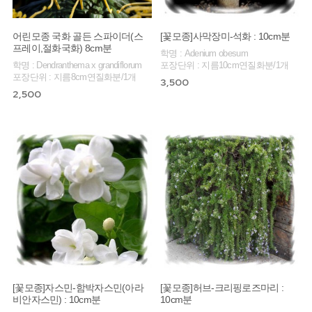
어린모종 국화 골든 스파이더(스
[꽃모종]사막장미-석화 : 10cm분
프레이,절화국화) 8cm분
학명 : Adenium obesum
학명 : Dendranthema x grandiflorum
포장단위 : 지름10cm연질화분/1개
포장단위 : 지름8cm연질화분/1개
3,500
2,500
[꽃모종]자스민-함박자스민(아라
[꽃모종]허브-크리핑로즈마리 :
비안자스민) : 10cm분
10cm분