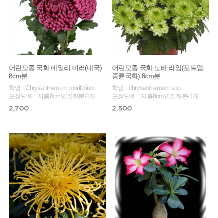
어린모종 국화 데일리 미러(대국)
어린모종 국화 노바 라임(포트멈,
8cm분
중륜국화) 8cm분
학명 : Chrysanthemum morifolium
학명 : chrysanthemum spp
포장단위 : 지름8cm연질화분/1개
포장단위 : 지름8cm연질화분/1개
2,700
2,500