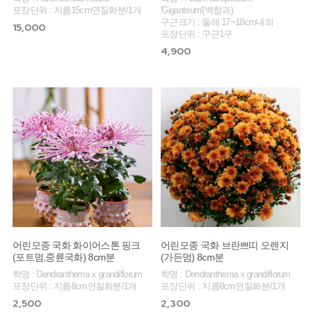
포장단위 : 지름15cm연질화분/1개
'Giganteum'(백합과)
구근크기 : 둘레 17~18cm내외
15,000
포장단위 : 구근1구
4,900
어린모종 국화 화이어스톤 핑크
어린모종 국화 브란쁘띠 오렌지
(포트멈,중륜국화) 8cm분
(가든멈) 8cm분
학명 : Dendranthema x grandiflorum
학명 : Dendranthema x grandiflorum
포장단위 : 지름8cm연질화분/1개
포장단위 : 지름8cm연질화분/1개
2,500
2,300