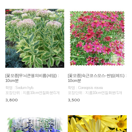
[꽃모종]무늬큰꿩의비름(세덤) :
[꽃모종]숙근코스모스-썬빔(레드) :
10cm분
10cm분
학명 : Sedum hyb.
학명 : Coreopsis rosea
포장단위 : 지름10cm연질화분/1개
포장단위 : 지름10cm연질화분/1개
3,800
3,500