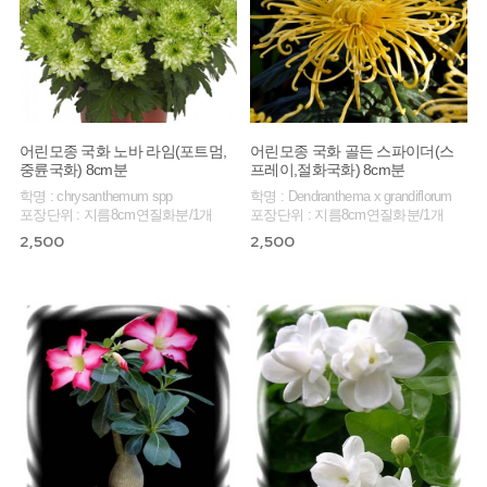
어린모종 국화 노바 라임(포트멈,
어린모종 국화 골든 스파이더(스
중륜국화) 8cm분
프레이,절화국화) 8cm분
학명 : chrysanthemum spp
학명 : Dendranthema x grandiflorum
포장단위 : 지름8cm연질화분/1개
포장단위 : 지름8cm연질화분/1개
2,500
2,500