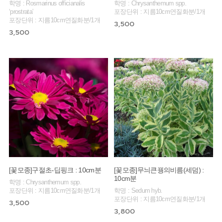
학명 : Rosmarinus officianalis
학명 : Chrysanthemum spp.
‘prostrata’
포장단위 : 지름10cm연질화분/1개
포장단위 : 지름10cm연질화분/1개
3,500
3,500
[꽃모종]구절초-딥핑크 : 10cm분
[꽃모종]무늬큰꿩의비름(세덤) :
10cm분
학명 : Chrysanthemum spp.
포장단위 : 지름10cm연질화분/1개
학명 : Sedum hyb.
포장단위 : 지름10cm연질화분/1개
3,500
3,800