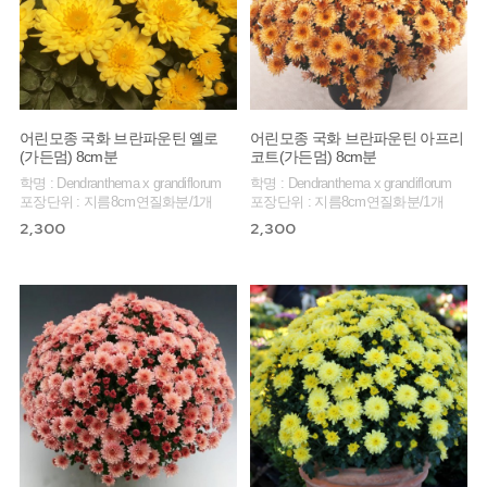
어린모종 국화 브란파운틴 옐로
어린모종 국화 브란파운틴 아프리
(가든멈) 8cm분
코트(가든멈) 8cm분
학명 : Dendranthema x grandiflorum
학명 : Dendranthema x grandiflorum
포장단위 : 지름8cm연질화분/1개
포장단위 : 지름8cm연질화분/1개
2,300
2,300