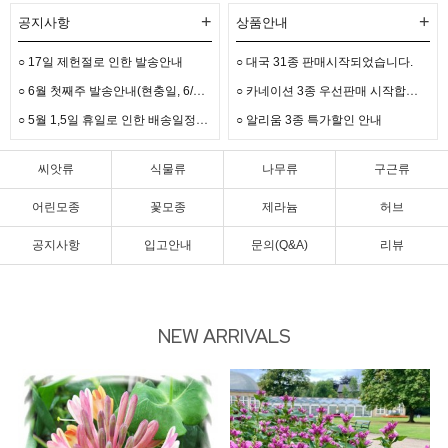
+
+
공지사항
상품안내
○ 17일 제헌절로 인한 발송안내
○ 대국 31종 판매시작되었습니다.
○
6월 첫째주 발송안내(현충일, 6/3선거)
○
카네이션 3종 우선판매 시작합니다.
○
5월 1,5일 휴일로 인한 배송일정안내입니다.
○ 알리움 3종 특가할인 안내
씨앗류
식물류
나무류
구근류
어린모종
꽃모종
제라늄
허브
공지사항
입고안내
문의(Q&A)
리뷰
NEW ARRIVALS