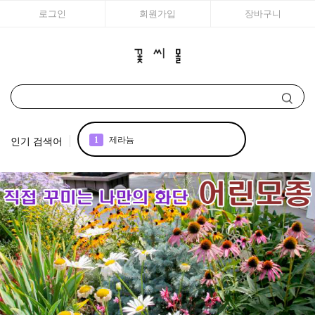
로그인
회원가입
장바구니
인기 검색어
2
국화
3
리갈
4
조날
5
어린모종 국화
6
백합