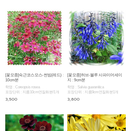
[꽃모종]숙근코스모스-썬빔(레드) :
[꽃모종]허브-블루 사파이어세이
10cm분
지 : 9cm분
학명 : Coreopsis rosea
학명 : Salvia guaranitica
포장단위 : 지름10cm연질화분/1개
포장단위 : 지름9cm연질화분1개
3,500
3,800