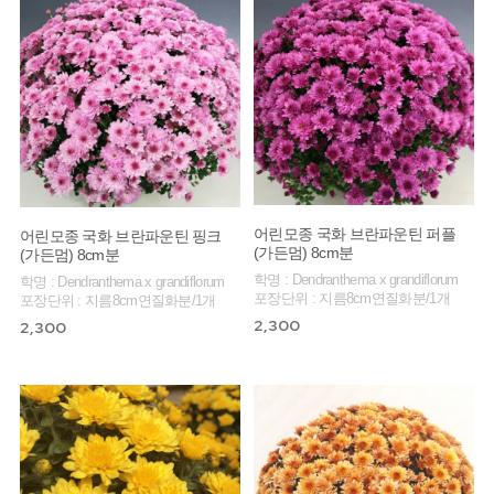
어린모종 국화 브란파운틴 퍼플
어린모종 국화 브란파운틴 핑크
(가든멈) 8cm분
(가든멈) 8cm분
학명 : Dendranthema x grandiflorum
학명 : Dendranthema x grandiflorum
포장단위 : 지름8cm연질화분/1개
포장단위 : 지름8cm연질화분/1개
2,300
2,300