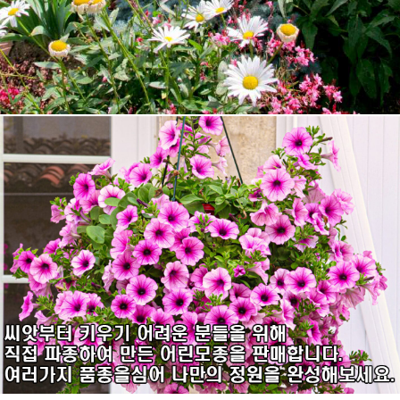
7
페츄니아
8
에키네시아
9
백일홍
10
접시꽃
1
제라늄