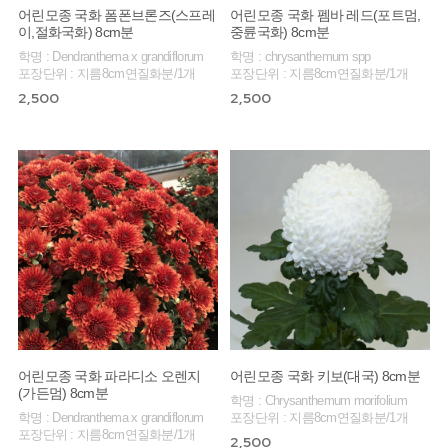
어린모종 국화 폼폰브론즈(스프레
어린모종 국화 펨바 레드(포트멈,
이,절화국화) 8cm분
중륜국화) 8cm분
학명 : Dendranthema x grandiflorum
학명 : chrysanthemum spp
포장단위 : 지름8cm연질화분/1개
포장단위 : 지름8cm연질화분/1개
2,500
2,500
어린모종 국화 파라디소 오렌지
어린모종 국화 키보(대국) 8cm분
(가든멈) 8cm분
학명 : Chrysanthemum morifolium
학명 : Dendranthema x grandiflorum
포장단위 : 지름8cm연질화분/1개
포장단위 : 지름8cm연질화분/1개
2,500