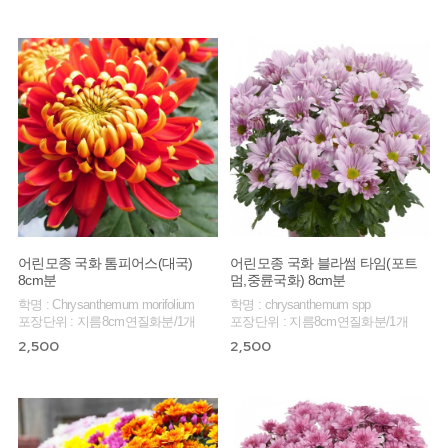
어린모종 국화 톰피어스(대국)
어린모종 국화 블라썸 타임(포트
8cm분
멈,중륜국화) 8cm분
학명 : Chrysanthemum morifolium
학명 : chrysanthemum spp
포장단위 : 지름8cm연질화분/1개
포장단위 : 지름8cm연질화분/1개
2,500
2,500