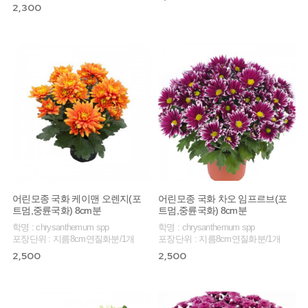
2,300
어린모종 국화 케이맨 오렌지(포
어린모종 국화 차오 임프르브(포
트멈,중륜국화) 8cm분
트멈,중륜국화) 8cm분
학명 : chrysanthemum spp
학명 : chrysanthemum spp
포장단위 : 지름8cm연질화분/1개
포장단위 : 지름8cm연질화분/1개
2,500
2,500