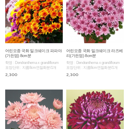
어린모종 국화 밀크쉐이크 파파야
어린모종 국화 밀크쉐이크 라즈베
(가든멈) 8cm분
리(가든멈) 8cm분
학명 : Dendranthema x grandiflorum
학명 : Dendranthema x grandiflorum
포장단위 : 지름8cm연질화분/1개
포장단위 : 지름8cm연질화분/1개
2,300
2,300