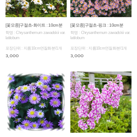
[꽃모종]구절초-화이트 : 10cm분
[꽃모종]구절초-핑크 : 10cm분
학명 : Chrysanthemum zawadskii var.
학명 : Chrysanthemum zawadskii var.
latilobum
latilobum
포장단위 : 지름10cm연질화분/1개
포장단위 : 지름10cm연질화분/1개
3,000
3,000