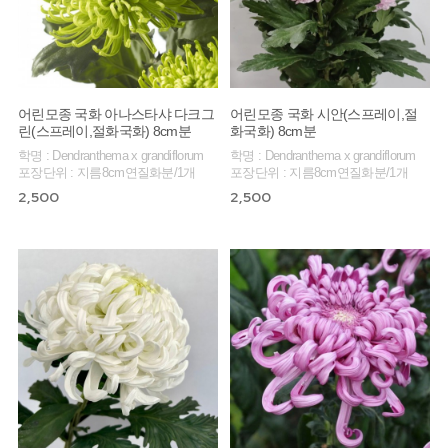
어린모종 국화 아나스타샤 다크그
어린모종 국화 시안(스프레이,절
린(스프레이,절화국화) 8cm분
화국화) 8cm분
학명 : Dendranthema x grandiflorum
학명 : Dendranthema x grandiflorum
포장단위 : 지름8cm연질화분/1개
포장단위 : 지름8cm연질화분/1개
2,500
2,500