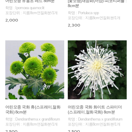
어린모종 유홍초 레드 8cm분
[꽃모종]채송화(서양)-피코티퍼플 :
8cm분
학명 : Ipomoea quamoclit
포장단위 : 지름8cm연질화분/1개
학명 : Portulaca spp
포장단위 : 지름8cm연질화분/1개
2,000
2,300
어린모종 국화 휴(스프레이,절화
어린모종 국화 화이트 스파이더
국화) 8cm분
(스프레이,절화국화) 8cm분
학명 : Dendranthema x grandiflorum
학명 : Dendranthema x grandiflorum
포장단위 : 지름8cm연질화분/1개
포장단위 : 지름8cm연질화분/1개
2,500
2,500