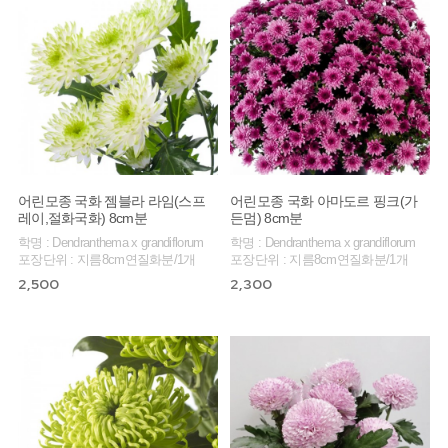
어린모종 국화 젬블라 라임(스프
어린모종 국화 아마도르 핑크(가
레이,절화국화) 8cm분
든멈) 8cm분
학명 : Dendranthema x grandiflorum
학명 : Dendranthema x grandiflorum
포장단위 : 지름8cm연질화분/1개
포장단위 : 지름8cm연질화분/1개
2,500
2,300