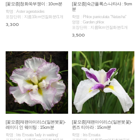
[꽃모종]청화쑥부쟁이 : 10cm분
[꽃모종]숙근플록스-나타샤 : 9cm
분
학명 : Aster ageratoides
포장단위 : 지름10cm연질화분/1개
학명 : Phlox paniculata "Natasha"
영명 : Garden phlox
3,300
포장단위 : 지름9cm연질화분/1개
3,500
[꽃모종]재팬아이리스(일본붓꽃)-
[꽃모종]재팬아이리스(일본붓꽃)-
레이디 인 웨이팅 : 15cm분
퀸즈 티아라 : 15cm분
학명 : Iris Ensata 'lady in waiting'
학명 : Iris Ensata