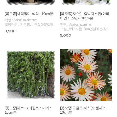
[꽃모종]사막장미-석화 : 10cm분
[꽃모종]자스민-함박자스민(아라
비안자스민) : 10cm분
학명 : Adenium obesum
포장단위 : 지름10cm연질화분/1개
영명 : Arabian jasmine
포장단위 : 지름10cm연질화분/1개
3,500
5,000
[꽃모종]허브-크리핑로즈마리 :
[꽃모종]구절초-피치(오렌지) :
10cm분
10cm분