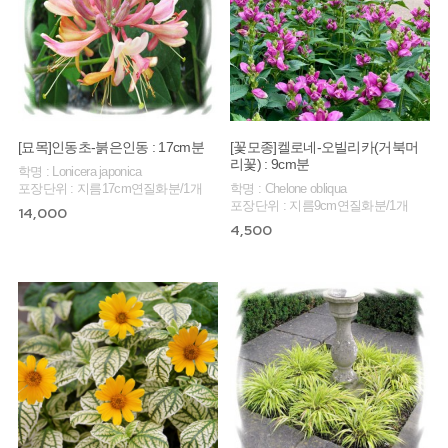
[묘목]인동초-붉은인동 : 17cm분
[꽃모종]켈로네-오빌리카(거북머
리꽃) : 9cm분
학명 : Lonicera japonica
포장단위 : 지름17cm연질화분/1개
학명 : Chelone obliqua
포장단위 : 지름9cm연질화분/1개
14,000
4,500