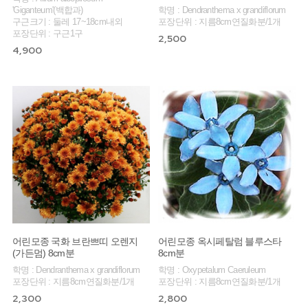
'Giganteum'(백합과)
학명 : Dendranthema x grandiflorum
구근크기 : 둘레 17~18cm내외
포장단위 : 지름8cm연질화분/1개
포장단위 : 구근1구
2,500
4,900
어린모종 국화 브란쁘띠 오렌지
어린모종 옥시페탈럼 블루스타
(가든멈) 8cm분
8cm분
학명 : Dendranthema x grandiflorum
학명 : Oxypetalum Caeruleum
포장단위 : 지름8cm연질화분/1개
포장단위 : 지름8cm연질화분/1개
2,300
2,800