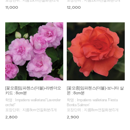
포장단위 : 지름15cm연질화분/1개
포장단위 : 지름15cm연질화분/1개
11,000
12,000
[꽃모종]임파첸스(더블)-라벤더오
[꽃모종]임파첸스(더블)-보니타 살
키드 : 8cm분
몬 : 8cm분
학명 : Impatiens walleriana"Lavender
학명 : Impatiens walleriana 'Fiesta
orchid"
Bonita Salmon'
포장단위 : 지름8cm연질화분/1개
포장단위 : 지름8cm연질화분/1개
2,800
2,900