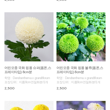
어린모종 국화 핑퐁 슈퍼(폼폰,스
어린모종 국화 핑퐁 볼루(폼폰,스
프레이타입) 8cm분
프레이타입) 8cm분
학명 : Dendranthema x grandiflorum
학명 : Dendranthema x grandiflorum
포장단위 : 지름8cm연질화분/1개
포장단위 : 지름8cm연질화분/1개
2,500
2,500