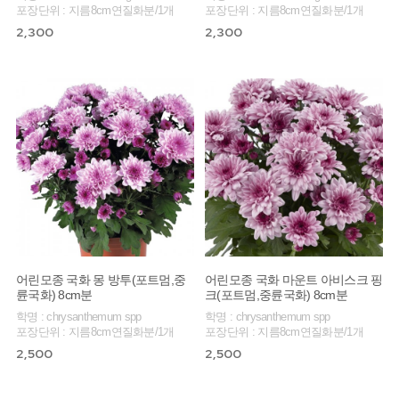
포장단위 : 지름8cm연질화분/1개
포장단위 : 지름8cm연질화분/1개
2,300
2,300
어린모종 국화 몽 방투(포트멈,중
어린모종 국화 마운트 아비스크 핑
륜국화) 8cm분
크(포트멈,중륜국화) 8cm분
학명 : chrysanthemum spp
학명 : chrysanthemum spp
포장단위 : 지름8cm연질화분/1개
포장단위 : 지름8cm연질화분/1개
2,500
2,500