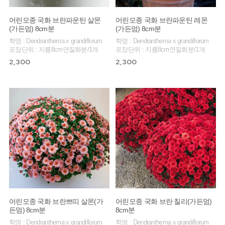
어린모종 국화 브란파운틴 살몬
어린모종 국화 브란파운틴 레몬
(가든멈) 8cm분
(가든멈) 8cm분
학명 : Dendranthema x grandiflorum
학명 : Dendranthema x grandiflorum
포장단위 : 지름8cm연질화분/1개
포장단위 : 지름8cm연질화분/1개
2,300
2,300
어린모종 국화 브란쁘띠 살몬(가
어린모종 국화 브란 칠리(가든멈)
든멈) 8cm분
8cm분
학명 : Dendranthema x grandiflorum
학명 : Dendranthema x grandiflorum