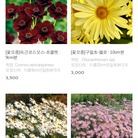
[꽃모종]숙근코스모스-초콜렛 :
[꽃모종]구절초-옐로 : 10cm분
9cm분
학명 : Chrysanthemum spp.
학명: Cosmos atrosanguineus
포장단위 : 지름10cm연질화분/1개
포장단위 : 지름9cm연질화분/1개
3,000
3,500