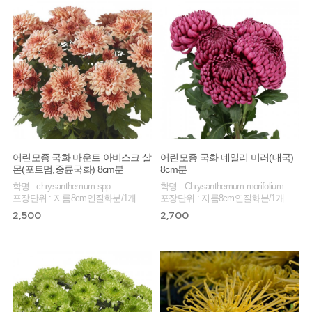
어린모종 국화 마운트 아비스크 살
어린모종 국화 데일리 미러(대국)
몬(포트멈,중륜국화) 8cm분
8cm분
학명 : chrysanthemum spp
학명 : Chrysanthemum morifolium
포장단위 : 지름8cm연질화분/1개
포장단위 : 지름8cm연질화분/1개
2,500
2,700