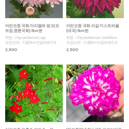
어린모종 국화 마리엘레 핑크(포
어린모종 국화 리갈 미스트퍼플
트멈,중륜국화) 8cm분
(대국) 8cm분
학명 : chrysanthemum spp
학명 : Chrysanthemum morifolium
포장단위 : 지름8cm연질화분/1개
포장단위 : 지름8cm연질화분/1개
2,500
2,500