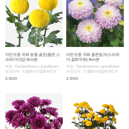
어린모종 국화 핑퐁 골든(폼폰,스
어린모종 국화 폼폰핑크(스프레
프레이타입) 8cm분
이,절화국화) 8cm분
학명 : Dendranthema x grandiflorum
학명 : Dendranthema x grandiflorum
포장단위 : 지름8cm연질화분/1개
포장단위 : 지름8cm연질화분/1개
2,500
2,500