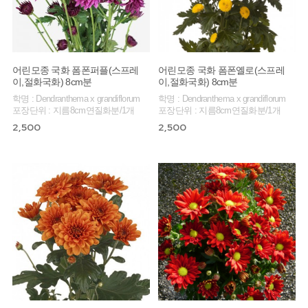
어린모종 국화 폼폰퍼플(스프레
어린모종 국화 폼폰옐로(스프레
이,절화국화) 8cm분
이,절화국화) 8cm분
학명 : Dendranthema x grandiflorum
학명 : Dendranthema x grandiflorum
포장단위 : 지름8cm연질화분/1개
포장단위 : 지름8cm연질화분/1개
2,500
2,500