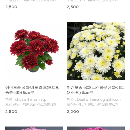
2,500
2,500
어린모종 국화 비도 레드(포트멈,
어린모종 국화 브란파운틴 화이트
중륜국화) 8cm분
(가든멈) 8cm분
학명 : chrysanthemum spp
학명 : Dendranthema x grandiflorum
포장단위 : 지름8cm연질화분/1개
포장단위 : 지름8cm연질화분/1개
2,500
2,200