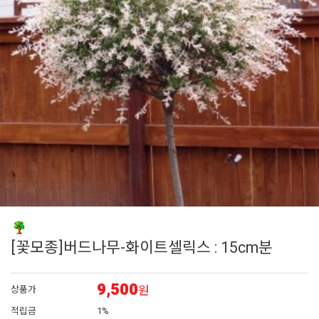
6
시계초
7
백합
8
채송화
9
숙근
10
해바라기
[꽃모종]버드나무-화이트셀릭스 : 15cm분
9,500
원
상품가
적립금
1%