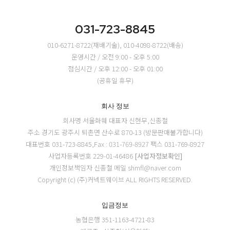
031-723-8845
010-6271-8722(재배기술), 010-4098-8722(배송)
운영시간 / 오전 9:00 - 오후 5:00
점심시간 / 오후 12:00 - 오후 01:00
(공휴일 휴무)
회사 정보
회사명 서울화훼
대표자 신현무,신종철
주소 경기도 광주시 퇴촌면 산수로 870-13 (방문판매불가합니다)
대표번호 031-723-8845,Fax : 031-769-8927
팩스 031-769-8927
사업자등록번호 229-01-46486
[사업자정보확인]
개인정보책임자 신종철
메일 shmfl@naver.com
Copyright (c) (주)커넥트웨이브 ALL RIGHTS RESERVED.
입금정보
농협은행 351-1163-4721-83