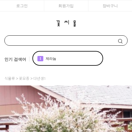
로그인
회원가입
장바구니
인기 검색어
1
제라늄
2
국화
식물류
꽃모종
다년생1
3
아이비
4
리갈
5
매발톱