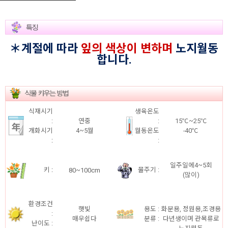
＊계절에 따라
잎의 색상이 변하며
노지월동
합니다.
식재시기
생육온도
:
연중
:
15℃~25℃
개화시기
4~5월
월동온도
-40℃
:
:
일주일에4~5회
키
:
80~100cm
물주기 :
(많이)
환경조건
햇빛
용도 :
화분용, 정원용,조경용
:
매우쉽다
분류 :
다년생이며 관목류로
난이도 :