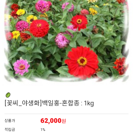
6
매발톱
7
에키네시아
8
아이비 제라늄
9
플록스
10
대국
[꽃씨_야생화]백일홍-혼합종 : 1kg
62,000
원
상품가
적립금
1%