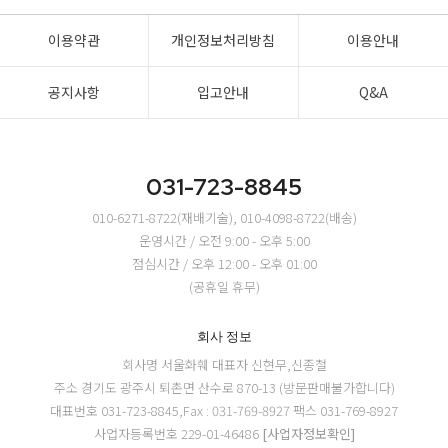
이용약관
개인정보처리방침
이용안내
공지사항
입고안내
Q&A
031-723-8845
010-6271-8722(재배기술), 010-4098-8722(배송)
운영시간 / 오전 9:00 - 오후 5:00
점심시간 / 오후 12:00 - 오후 01:00
(공휴일 휴무)
회사 정보
회사명 서울화훼
대표자 신현무,신종철
주소 경기도 광주시 퇴촌면 산수로 870-13 (방문판매불가합니다)
대표번호 031-723-8845,Fax : 031-769-8927
팩스 031-769-8927
사업자등록번호 229-01-46486
[사업자정보확인]