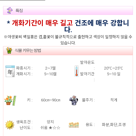
*
개화기간이 매우 길고
건조에 매우 강합니
다.
※야생꽃씨 백일홍은 겹,홑꽃이 불규칙적으로 출현하고 색상이 일정하지 않을 수
있습니다.
발아온도
파종시기 :
2~7월
:
20℃~25℃
개화시기
:
5~10월
발아기간
5~10 일
:
60㎝~90㎝
키
:
물주기 :
적게
생육조건 :
양지
용도
:
화분,화단,조경
난이도 :
쉬움
★☆☆