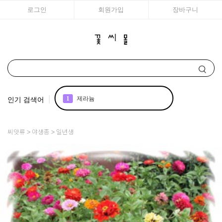
로그인
회원가입
장바구니
인기 검색어
1
제라늄
2
국화
씨앗류
야생종
일년생
3
조날
4
아이비
5
리갈