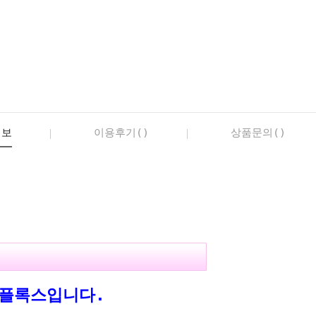
정보
이용후기()
상품문의()
근플록스입니다.