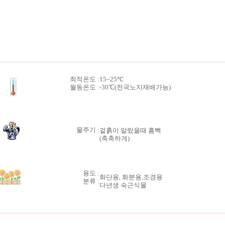
최적온도 :
15~25℃
월동온도 :
-30℃(전국노지재배가능)
물주기 :
겉흙이 말랐을때 흠뻑
(축축하게)
용도 :
화단용, 화분용,조경용
분류 :
다년생 숙근식물