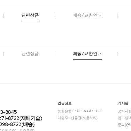
관련상품
배송/교환안내
관련상품
배송/교환안내
입금정보
게시판
23-8845
농협은행 351-1163-4721-83
공지사
271-8722(재배기술)
예금주 : 신종철(서울화훼)
입고안
098-8722(배송)
문의(Q&
오전 9:00 - 오후 5:00