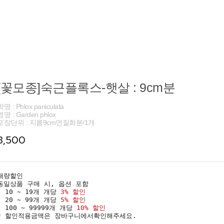
[꽃모종]숙근플록스-햇살 : 9cm분
학명 : Phlox paniculata
영명 : Garden phlox
포장단위 : 지름9cm연질화분/1개
3,500
대량할인
동일상품 구매 시, 옵션 포함
· 10 ~ 19개 개당
3% 할인
· 20 ~ 99개 개당
5% 할인
· 100 ~ 99999개 개당
10% 할인
* 할인적용금액은 장바구니에서확인해주세요.