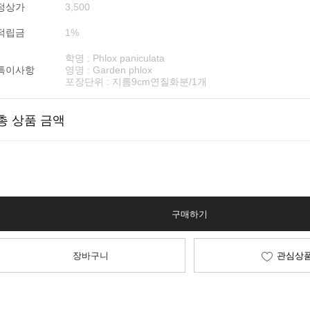
정상가
3,500
적립금
1%
학명 : Phlox paniculata
특이사항
영명 : Garden phlox
포장단위 : 지름9cm연질화분/1개
총 상품 금액
구매하기
장바구니
관심상