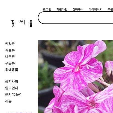
로그인
회원가입
장바구니
마이페이지
주문
씨앗류
식물류
나무류
구근류
원예용품
공지사항
입고안내
문의(Q&A)
리뷰