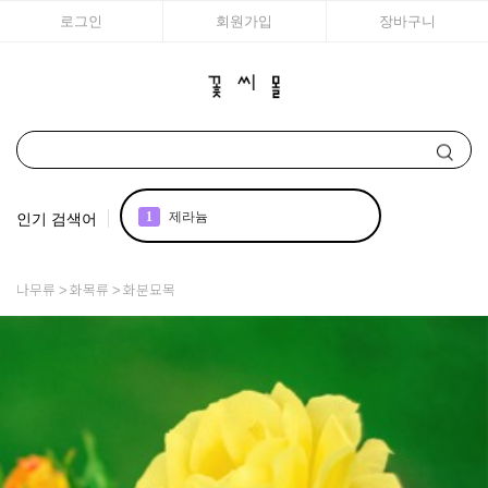
로그인
회원가입
장바구니
인기 검색어
1
제라늄
2
국화
나무류
화목류
화분묘목
3
아이비
4
매발톱
5
백합