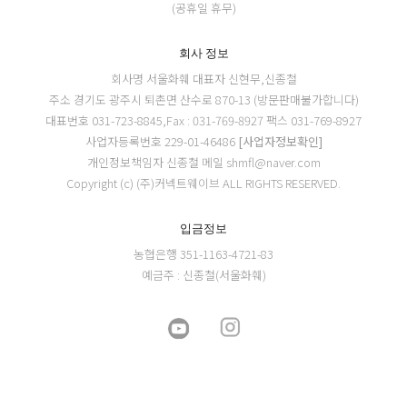
(공휴일 휴무)
회사 정보
회사명 서울화훼
대표자 신현무,신종철
주소 경기도 광주시 퇴촌면 산수로 870-13 (방문판매불가합니다)
대표번호 031-723-8845,Fax : 031-769-8927
팩스 031-769-8927
사업자등록번호 229-01-46486
[사업자정보확인]
개인정보책임자 신종철
메일 shmfl@naver.com
Copyright (c) (주)커넥트웨이브 ALL RIGHTS RESERVED.
입금정보
농협은행 351-1163-4721-83
예금주 : 신종철(서울화훼)