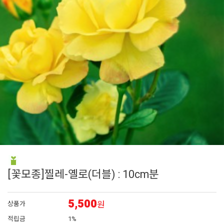
6
채송화
7
시계초
8
플록스
9
에키네시아
10
리갈
[꽃모종]찔레-옐로(더블) : 10cm분
5,500
원
상품가
적립금
1%