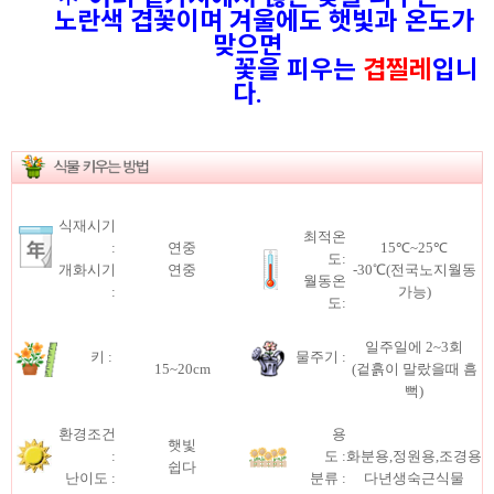
노란색 겹꽃이며 겨울에도 햇빛과 온도가
맞으면
꽃을 피우는
겹찔레
입니
다.
식재시기
최적온
:
연중
15℃~25℃
도:
개화시기
연중
-30℃(전국노지월동
월동온
:
가능)
도:
일주일에 2~3회
키 :
물주기 :
15~20cm
(겉흙이 말랐을때 흠
뻑)
환경조건
용
햇빛
:
도 :
화분용,정원용,조경용
쉽다
난이도 :
분류 :
다년생숙근식물