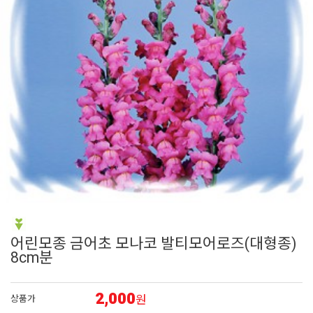
6
어린모종 국화
7
조날
8
페츄니아
9
백일홍
10
플록스
어린모종 금어초 모나코 발티모어로즈(대형종)
8cm분
2,000
원
상품가