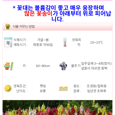
* 꽃대는 볼륨감이 좋고 매우 웅장하며
많은 꽃송이
가 아래부터 위로 피어납
니다.
식재시기 :
가을~봄
생육최
20~25℃
개화시기
:
파종후 약90일
적:
일주일에 3~4회(많이)
키
:
60~80cm
물주기:
겉흙이 마르면 흠뻑
생육조건 :
햇빛
용도 :
조경용/절화용
난이도 :
보통
분류 :
일년생 초화류