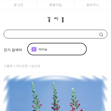
로그인
회원가입
장바구니
인기 검색어
1
제라늄
2
국화
식물류
어린모종
일년생
3
리갈
4
에키네시아
5
백합