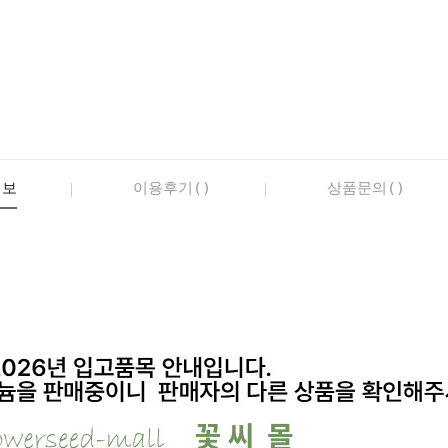
정보
이용후기()
상품문의()