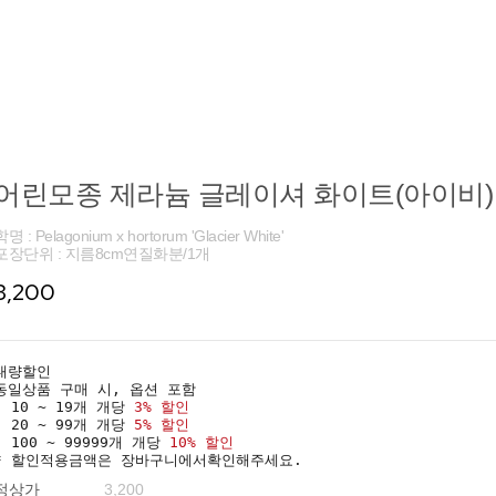
어린모종 제라늄 글레이셔 화이트(아이비) 
학명 : Pelagonium x hortorum 'Glacier White'
포장단위 : 지름8cm연질화분/1개
3,200
대량할인
동일상품 구매 시, 옵션 포함
· 10 ~ 19개 개당
3% 할인
· 20 ~ 99개 개당
5% 할인
· 100 ~ 99999개 개당
10% 할인
* 할인적용금액은 장바구니에서확인해주세요.
정상가
3,200