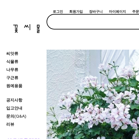
로그인
회원가입
장바구니
마이페이지
주문
씨앗류
식물류
나무류
구근류
원예용품
공지사항
입고안내
문의(Q&A)
리뷰