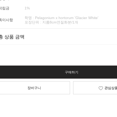
적립금
1%
학명 : Pelagonium x hortorum 'Glacier White'
특이사항
포장단위 : 지름8cm연질화분/1개
총 상품 금액
구매하기
장바구니
관심상