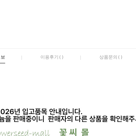
정보
이용후기()
상품문의()