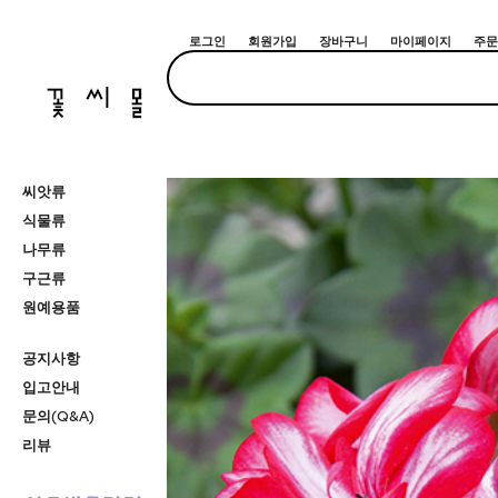
로그인
회원가입
장바구니
마이페이지
주문
씨앗류
식물류
나무류
구근류
원예용품
공지사항
입고안내
문의(Q&A)
리뷰