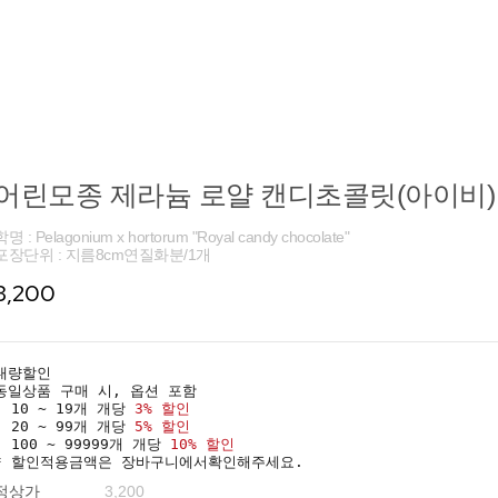
어린모종 제라늄 로얄 캔디초콜릿(아이비) 
학명 : Pelagonium x hortorum "Royal candy chocolate"
포장단위 : 지름8cm연질화분/1개
3,200
대량할인
동일상품 구매 시, 옵션 포함
· 10 ~ 19개 개당
3% 할인
· 20 ~ 99개 개당
5% 할인
· 100 ~ 99999개 개당
10% 할인
* 할인적용금액은 장바구니에서확인해주세요.
정상가
3,200