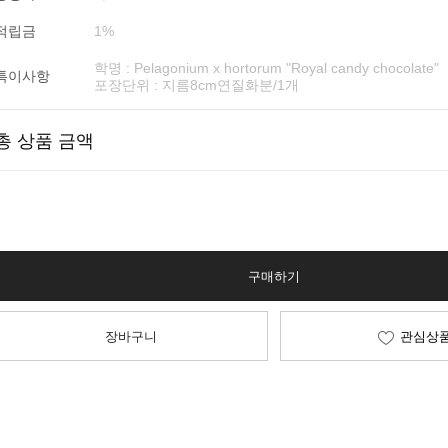
적립금
1%
학명 : Pelagonium x hortorum "Royal candy chocolate"
특이사항
포장단위 : 지름8cm연질화분/1개
총 상품 금액
구매하기
장바구니
관심상