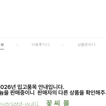
정보
이용후기()
상품문의()