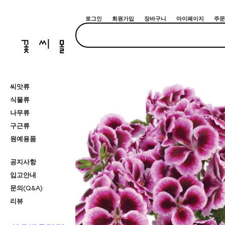
로그인
회원가입
장바구니
마이페이지
주문
씨앗류
식물류
나무류
구근류
원예용품
공지사항
입고안내
문의(Q&A)
리뷰