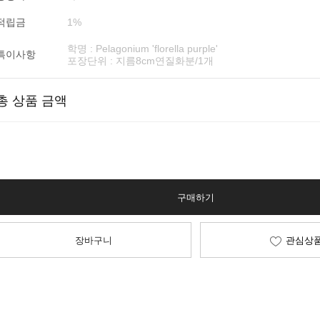
적립금
1%
학명 : Pelagonium 'florella purple'
특이사항
포장단위 : 지름8cm연질화분/1개
총 상품 금액
구매하기
장바구니
관심상