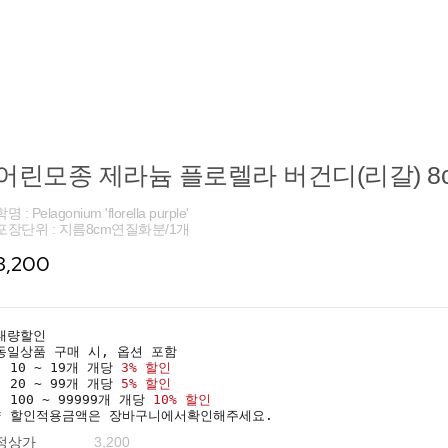
어린모종 제라늄 플로렐라 버건디(리갈) 8
명 : Pelagonium 'florella purple'
포장단위 : 지름8cm연질화분/1개
3,200
대량할인
동일상품 구매 시, 옵션 포함
· 10 ~ 19개 개당
3% 할인
· 20 ~ 99개 개당
5% 할인
· 100 ~ 99999개 개당
10% 할인
* 할인적용금액은 장바구니에서확인해주세요.
정상가
3,200