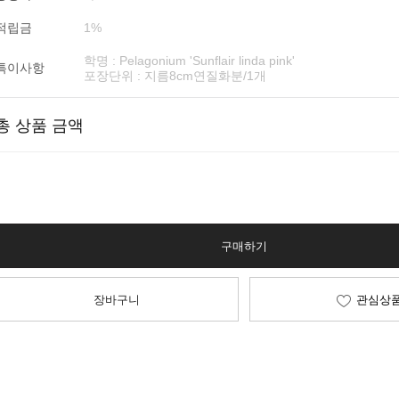
적립금
1%
학명 : Pelagonium 'Sunflair linda pink'
특이사항
포장단위 : 지름8cm연질화분/1개
총 상품 금액
구매하기
장바구니
관심상