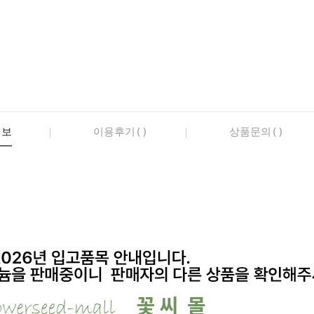
정보
이용후기()
상품문의()