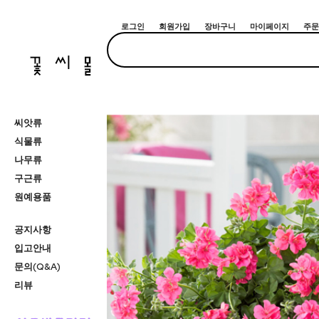
로그인
회원가입
장바구니
마이페이지
주문
씨앗류
식물류
나무류
구근류
원예용품
공지사항
입고안내
문의(Q&A)
리뷰