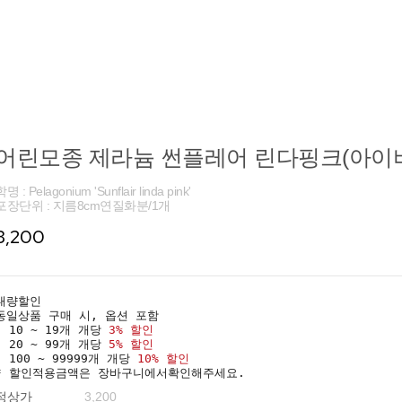
어린모종 제라늄 썬플레어 린다핑크(아이비
명 : Pelagonium 'Sunflair linda pink'
포장단위 : 지름8cm연질화분/1개
3,200
대량할인
동일상품 구매 시, 옵션 포함
· 10 ~ 19개 개당
3% 할인
· 20 ~ 99개 개당
5% 할인
· 100 ~ 99999개 개당
10% 할인
* 할인적용금액은 장바구니에서확인해주세요.
정상가
3,200