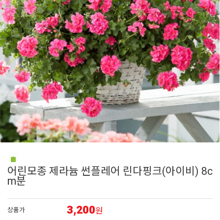
7
에키네시아
8
로벨리아
9
비올라
10
어린모종 국화
1
제라늄
어린모종 제라늄 썬플레어 린다핑크(아이비) 8c
m분
3,200
원
상품가