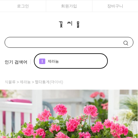
로그인
회원가입
장바구니
인기 검색어
2
국화
3
구근
식물류
제라늄
펠타튬계(아이비)
4
리갈
5
모종
6
접시꽃