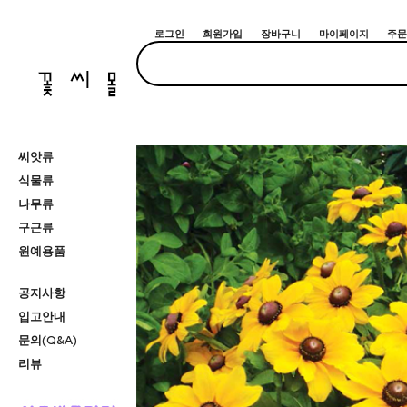
로그인
회원가입
장바구니
마이페이지
주문
씨앗류
식물류
나무류
구근류
원예용품
공지사항
입고안내
문의(Q&A)
리뷰