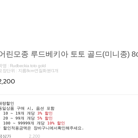
어린모종 루드베키아 토토 골드(미니종) 8
학명 : Rudbeckia toto gold
포장단위 : 지름8cm연질화분/1개
2,200
대량할인
동일상품 구매 시, 옵션 포함
· 10 ~ 19개 개당
3% 할인
· 20 ~ 99개 개당
5% 할인
· 100 ~ 99999개 개당
10% 할인
* 할인적용금액은 장바구니에서확인해주세요.
정상가
2,200