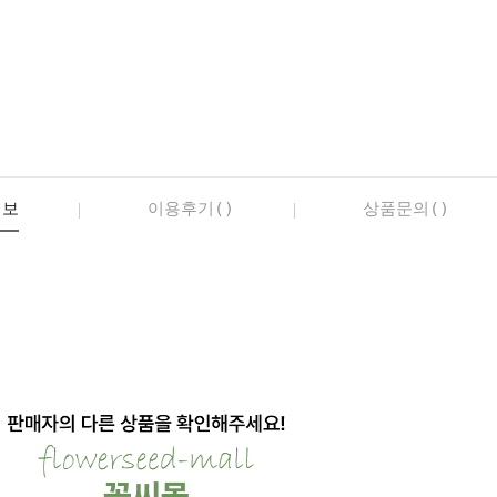
정보
이용후기()
상품문의()