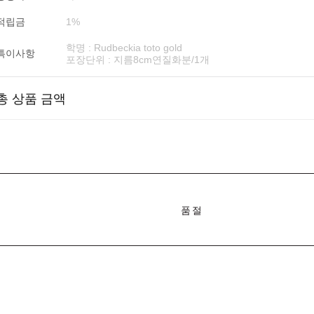
적립금
1%
학명 : Rudbeckia toto gold
특이사항
포장단위 : 지름8cm연질화분/1개
총 상품 금액
품절