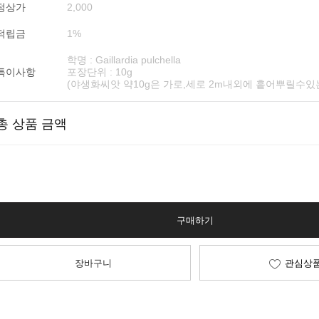
정상가
2,000
적립금
1%
학명 : Gaillardia pulchella
특이사항
포장단위 : 10g
(야생화씨앗 약10g은 가로,세로 2m내외에 흩어뿌릴수있
총 상품 금액
구매하기
장바구니
관심상