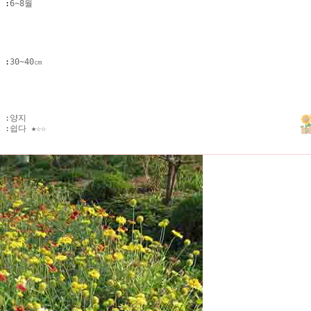
기
:
6~8월
키
:
30~40㎝
 :
양지
 :
쉽다 ★☆☆