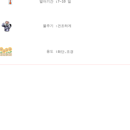
발아기간
:
7~10 일
물주기 :
건조하게
용도
:
화단,조경