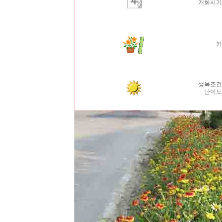
개화시
생육조건
난이도