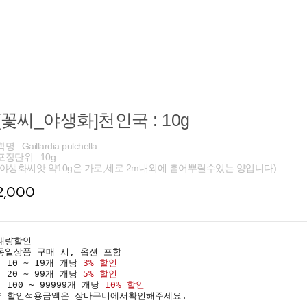
[꽃씨_야생화]천인국 : 10g
명 : Gaillardia pulchella
포장단위 : 10g
(야생화씨앗 약10g은 가로,세로 2m내외에 흩어뿌릴수있는 양입니다)
2,000
대량할인
동일상품 구매 시, 옵션 포함
· 10 ~ 19개 개당
3% 할인
· 20 ~ 99개 개당
5% 할인
· 100 ~ 99999개 개당
10% 할인
* 할인적용금액은 장바구니에서확인해주세요.