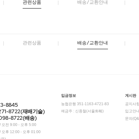
관련상품
배송/교환안내
관련상품
배송/교환안내
입금정보
게시판
23-8845
농협은행 351-1163-4721-83
공지사
271-8722(재배기술)
예금주 : 신종철(서울화훼)
입고안
098-8722(배송)
문의(Q&
오전 9:00 - 오후 5:00
오후 12:00 - 오후 01:00