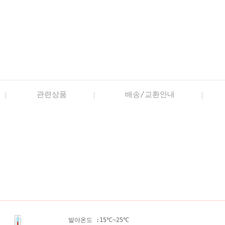
관련상품
배송/교환안내
발아온도 :
15℃~25℃