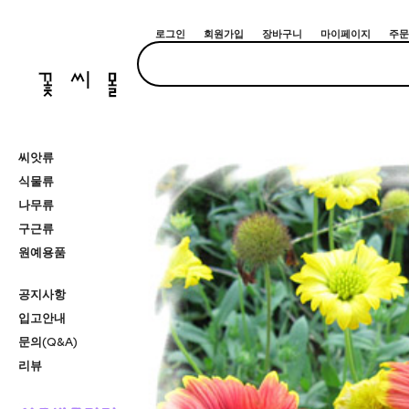
로그인
회원가입
장바구니
마이페이지
주문
씨앗류
식물류
나무류
구근류
원예용품
공지사항
입고안내
문의(Q&A)
리뷰