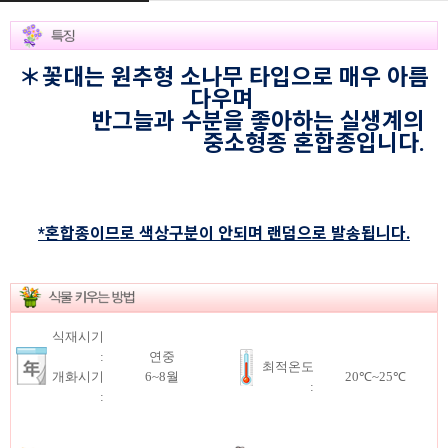
＊꽃대는 원추형 소나무 타입으로 매우 아름
다우며
반그늘과 수분을 좋아하는 실생계의
중소형종 혼합종입니다.
*혼합종이므로 색상구분이 안되며 랜덤으로 발송됩니다.
식재시기
:
연중
최적온도
개화시기
6~8월
20℃~25℃
:
: