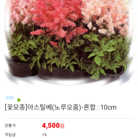
6
매발톱
7
아이비 제라늄
8
에키네시아
9
플록스
10
대국
[꽃모종]아스틸베(노루오줌)-혼합 : 10cm
4,500
원
상품가
적립금
1%