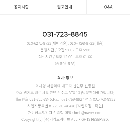
공지사항
입고안내
Q&A
031-723-8845
010-6271-8722(재배기술), 010-4098-8722(배송)
운영시간 / 오전 9:00 - 오후 5:00
점심시간 / 오후 12:00 - 오후 01:00
(공휴일 휴무)
회사 정보
회사명 서울화훼
대표자 신현무,신종철
주소 경기도 광주시 퇴촌면 산수로 870-13 (방문판매불가합니다)
대표번호 031-723-8845,Fax : 031-769-8927
팩스 031-769-8927
사업자등록번호 229-01-46486
[사업자정보확인]
개인정보책임자 신종철
메일 shmfl@naver.com
Copyright (c) (주)커넥트웨이브 ALL RIGHTS RESERVED.