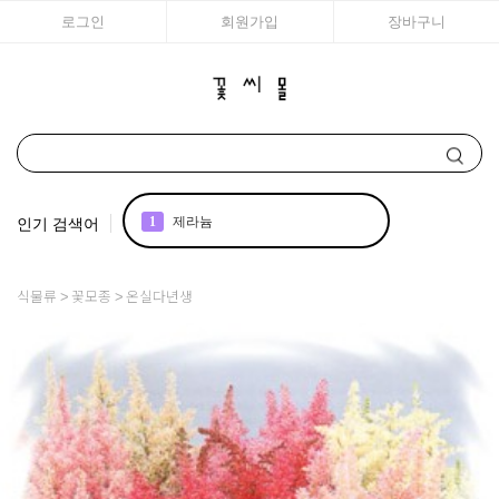
로그인
회원가입
장바구니
인기 검색어
1
제라늄
2
조날
식물류
꽃모종
온실다년생
3
아이비
4
리갈
5
국화