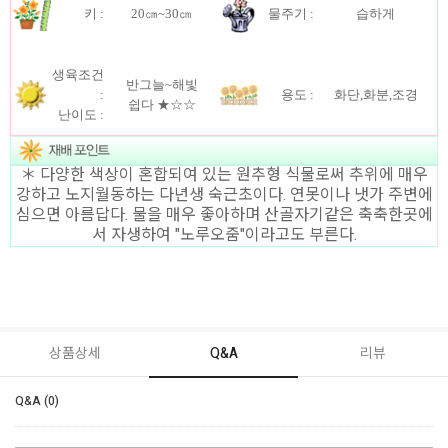
키 :
20㎝~30㎝
물주기 :
습하게
생육조건
반그늘~해빛
:
용도 :
화단,화분,조경
쉽다 ★☆☆
난이도 :
＊ 다양한 색상이 혼합되여 있는 원추형 식물로써 추위에 매우
강하고 노지월동하는 다년생 숙근초이다. 연못이나 냇가 주변에
심으면 아름답다. 물을 매우 좋아하며 산골자기같은 축축한곳에
서 자생하여 "노루오줌"이라고도 부른다.
상품상세
Q&A
리뷰
Q&A (0)