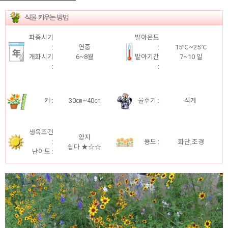
파종시기
발아온도
:
연중
:
15℃~25℃
개화시기
6~8월
발아기간
7~10 일
:
:
키
:
30㎝~40㎝
물주기 :
적게
생육조건
양지
:
용도
:
화단,조경
쉽다 ★☆☆
난이도 :