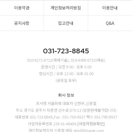
이용약관
개인정보처리방침
이용안내
공지사항
입고안내
Q&A
031-723-8845
010-6271-8722(재배기술), 010-4098-8722(배송)
운영시간 / 오전 9:00 - 오후 5:00
점심시간 / 오후 12:00 - 오후 01:00
(공휴일 휴무)
회사 정보
회사명 서울화훼
대표자 신현무,신종철
주소 경기도 광주시 퇴촌면 산수로 870-13 (방문판매불가합니다)
대표번호 031-723-8845,Fax : 031-769-8927
팩스 031-769-8927
사업자등록번호 229-01-46486
[사업자정보확인]
개인정보책임자 신종철
메일 shmfl@naver.com