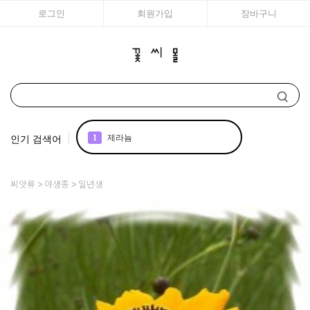
로그인
회원가입
장바구니
인기 검색어
1
제라늄
2
국화
씨앗류
야생종
일년생
3
리갈
4
조날
5
어린모종 국화