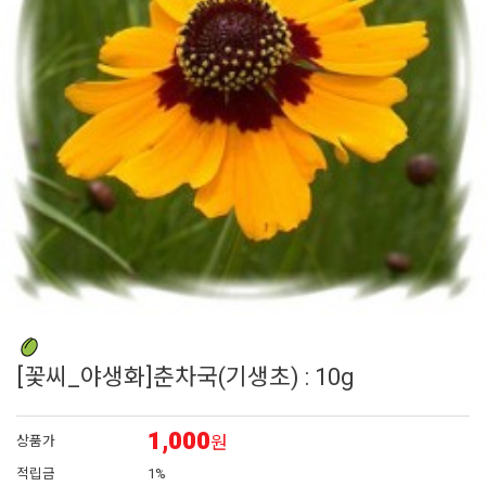
6
백합
7
에키네시아
8
페츄니아
9
접시꽃
10
백일홍
[꽃씨_야생화]춘차국(기생초) : 10g
1,000
원
상품가
적립금
1%