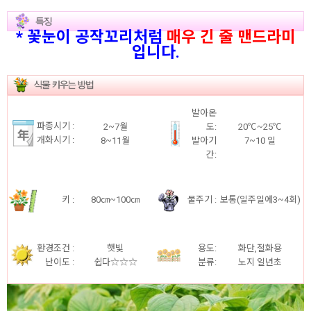
* 꽃눈이 공작꼬리처럼
매우 긴 줄 맨드라미
입니다.
발아온
파종시기 :
2~7월
도:
20℃~25℃
개화시기
:
8~11월
발아기
7~10 일
간
:
키
:
80㎝~100㎝
물주기 :
보통(일주일에3~4회)
환경조건 :
햇빛
용도:
화단,절화용
난이도 :
쉽다☆☆☆
분류:
노지 일년초