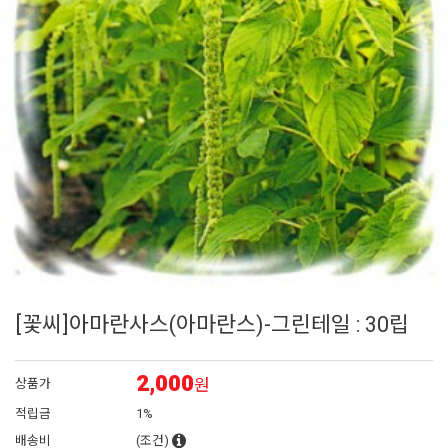
6
백합
7
에키네시아
8
페츄니아
9
접시꽃
10
백일홍
[꽃씨]아마란사스(아마란스)-그린테일 : 30립
2,000
원
상품가
적립금
1%
배송비
(조건)