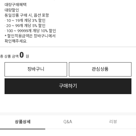
대량구매혜택
대량할인
동일상품 구매 시, 옵션 포함
· 10 ~ 19개 개당
3% 할인
· 20 ~ 99개 개당
5% 할인
· 100 ~ 99999개 개당
10% 할인
* 할인적용금액은 장바구니에서
확인해주세요.
0
총 상품 금액
원
장바구니
관심상품
구매하기
상품상세
Q&A
리뷰