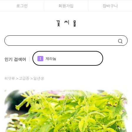
로그인
회원가입
장바구니
인기 검색어
1
제라늄
2
국화
씨앗류
고급종
일년생
3
리갈
4
조날
5
어린모종 국화