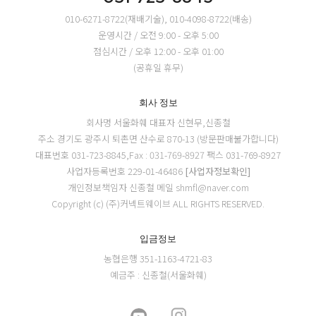
010-6271-8722(재배기술), 010-4098-8722(배송)
운영시간 / 오전 9:00 - 오후 5:00
점심시간 / 오후 12:00 - 오후 01:00
(공휴일 휴무)
회사 정보
회사명 서울화훼
대표자 신현무,신종철
주소 경기도 광주시 퇴촌면 산수로 870-13 (방문판매불가합니다)
대표번호 031-723-8845,Fax : 031-769-8927
팩스 031-769-8927
사업자등록번호 229-01-46486
[사업자정보확인]
개인정보책임자 신종철
메일 shmfl@naver.com
Copyright (c) (주)커넥트웨이브 ALL RIGHTS RESERVED.
입금정보
농협은행 351-1163-4721-83
예금주 : 신종철(서울화훼)