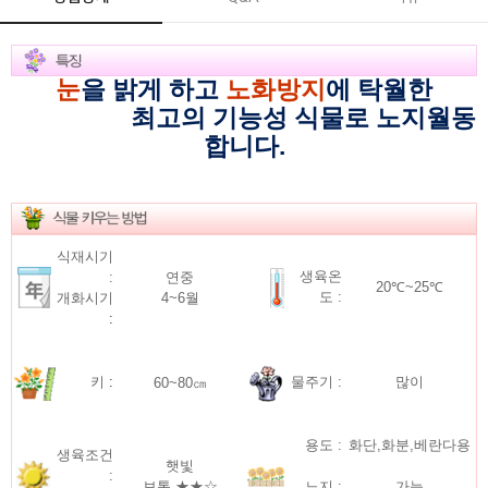
눈
을 밝게 하고
노화방지
에 탁월한
최고의 기능성 식물로 노지월동
합니다.
식재시기
생육온
:
연중
20℃~25℃
도 :
개화시기
4~6월
:
키
:
60~80㎝
물주기 :
많이
용도 :
화단,화분,베란다용
생육조건
햇빛
:
보통 ★★☆
노지 :
가능