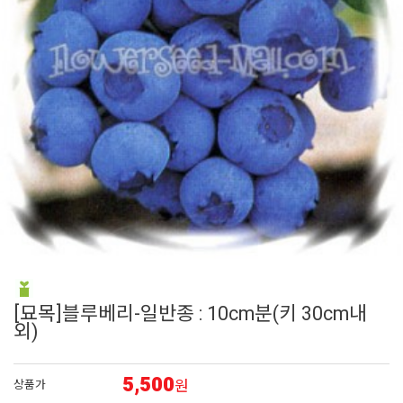
6
접시꽃
7
비올라
8
펜스테몬
9
에키네시아
10
임파첸스
[묘목]블루베리-일반종 : 10cm분(키 30cm내
외)
5,500
원
상품가