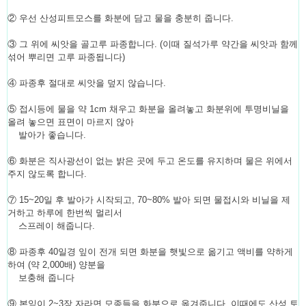
② 우선 산성피트모스를 화분에 담고 물을 충분히 줍니다.
③ 그 위에 씨앗을 골고루 파종합니다. (이때 질석가루 약간을 씨앗과 함께
섞어 뿌리면 고루 파종됩니다)
④ 파종후 절대로 씨앗을 덮지 않습니다.
⑤ 접시등에 물을 약 1cm 채우고 화분을 올려놓고 화분위에 투명비닐을
올려 놓으면 표면이 마르지 않아
발아가 좋습니다.
⑥ 화분은 직사광선이 없는 밝은 곳에 두고 온도를 유지하며 물은 위에서
주지 않도록 합니다.
⑦ 15~20일 후 발아가 시작되고, 70~80% 발아 되면 물접시와 비닐을 제
거하고 하루에 한번씩 멀리서
스프레이 해줍니다.
⑧ 파종후 40일경 잎이 전개 되면 화분을 햇빛으로 옮기고 액비를 약하게
하여 (약 2,000배) 양분을
보충해 줍니다
⑨ 본잎이 2~3장 자라면 모종들을 화분으로 옮겨줍니다. 이때에도 산성 토