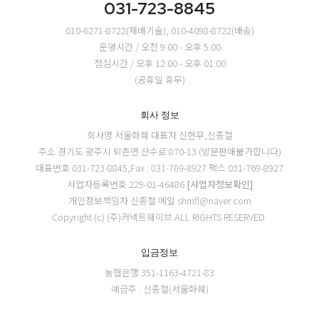
031-723-8845
010-6271-8722(재배기술), 010-4098-8722(배송)
운영시간 / 오전 9:00 - 오후 5:00
점심시간 / 오후 12:00 - 오후 01:00
(공휴일 휴무)
회사 정보
회사명 서울화훼
대표자 신현무,신종철
주소 경기도 광주시 퇴촌면 산수로 870-13 (방문판매불가합니다)
대표번호 031-723-8845,Fax : 031-769-8927
팩스 031-769-8927
사업자등록번호 229-01-46486
[사업자정보확인]
개인정보책임자 신종철
메일 shmfl@naver.com
Copyright (c) (주)커넥트웨이브 ALL RIGHTS RESERVED.
입금정보
농협은행 351-1163-4721-83
예금주 : 신종철(서울화훼)