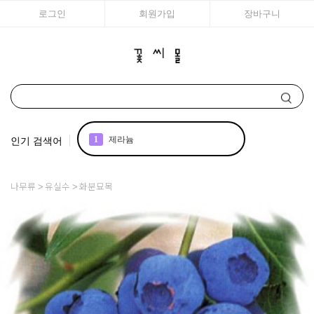
로그인
회원가입
장바구니
인기 검색어
1
제라늄
2
국화
나무류
유실수
화분묘목
3
구근
4
리갈
5
모종