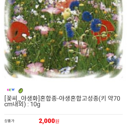
6
백합
7
에키네시아
8
페츄니아
9
접시꽃
10
백일홍
[꽃씨_야생화]혼합종-야생혼합고성종(키 약70
cm내외) : 10g
2,000
원
상품가