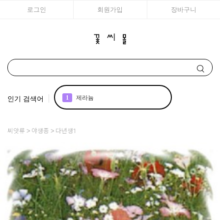
로그인
회원가입
장바구니
인기 검색어
1
제라늄
2
국화
씨앗류
야생종
다년생1
3
리갈
4
조날
5
어린모종 국화